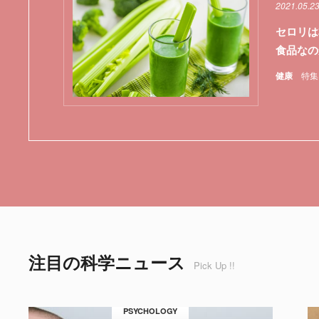
2021.05.2
セロリは
食品なの
健康
特集
注目の科学ニュース
Pick Up !!
PSYCHOLOGY