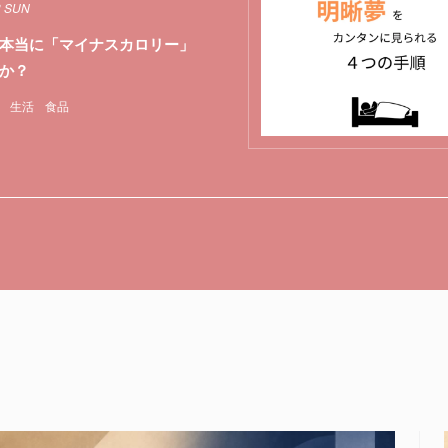
3 SUN
本当に「マイナスカロリー」
か？
生活
食品