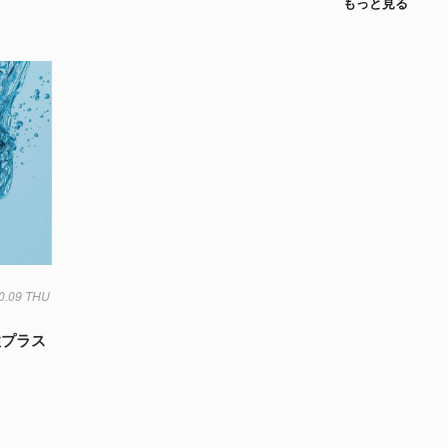
もっと見る
0.09 THU
微生物
気象
水
生態系
菌
性プラス