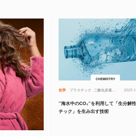
CHEMISTRY
化学
プラスチック
二酸化炭素
化学
2025.1
地球
”海水中のCO₂”を利用して「生分解
チック」を生み出す技術