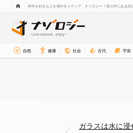
科学を好きな人を増やすメディア、ナゾロジー！世の中にある沢
Love science , enjoy !
社会
古代
宇宙
自然
健康
水に浸すとガラスはハサミで切
ガラスは水に浸