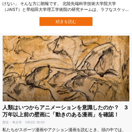
けない」 そんな方に朗報です。 北陸先端科学技術大学院大学
（JAIST）と早稲田大学理工学術院の研究チームは、ラフなスケッチ
から高品質のアニメ画を自動で生成してくれるAIを開発したと発表
しました。 これを使えば、絵心がなくても、頭の中に浮かんだアニ
続きを読む
メキャラを具現化することが可能です。 研究の詳細は、2023年7月
23日付で学術誌『ACM …
人類はいつからアニメーションを意識したのか？ 3
万年以上前の壁画に「動きのある漫画」を確認！
歴史・考古学
1/8(日) 18:00
私たちがスポーツ漫画やアクション漫画を読むとき、頭の中では、