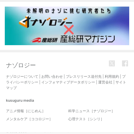
ナゾロジー
ナゾロジーについて
|
お問い合わせ
|
プレスリリース送付先
|
利用規約
|
プ
ライバシーポリシー
|
インフォマティブデータポリシー
|
運営会社
|
サイト
マップ
kusuguru
media
アニメ情報［にじめん］
科学ニュース［ナゾロジー］
メンタルケア［ココロジー］
心理テスト［シンリ］
© 2017-2026 nazology. all rights reserved.