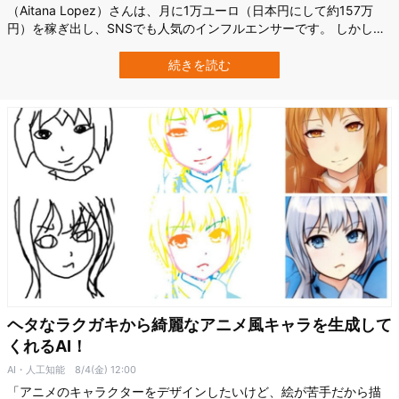
（Aitana Lopez）さんは、月に1万ユーロ（日本円にして約157万
円）を稼ぎ出し、SNSでも人気のインフルエンサーです。 しかし実
は彼女、この世には存在していないのです。少なくとも私たちと同
じようには。 アイタナ・ロペスは何を隠そう、AIによって産み落と
続きを読む
された仮想空間上の人物なのです。 AIが作った仮想のタレントが広
告費を荒稼ぎする、そ…
ヘタなラクガキから綺麗なアニメ風キャラを生成して
くれるAI！
AI・人工知能
8/4(金) 12:00
「アニメのキャラクターをデザインしたいけど、絵が苦手だから描