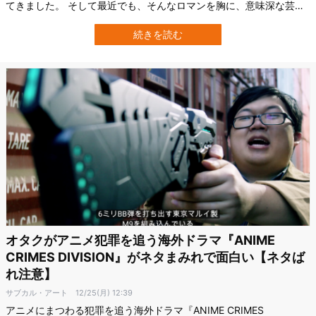
てきました。 そして最近でも、そんなロマンを胸に、意味深な芸術
作品を創ったデザイナーがいます。 デザイナーのデービッド・ボー
エン氏は、植物を「脳」にしてロボットアームに山刀を振るわせた
続きを読む
のです。 植物の生体電位を利用してロボットアームを動かす「芸術
作品」 あらゆる生物では、生命活…
オタクがアニメ犯罪を追う海外ドラマ『ANIME
CRIMES DIVISION』がネタまみれで面白い【ネタば
れ注意】
サブカル・アート
12/25(月) 12:39
アニメにまつわる犯罪を追う海外ドラマ『ANIME CRIMES