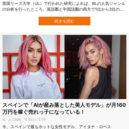
英国リーズ大学（UL）で行われた研究によれば、BLの人気ジャンル
の分析を行ったところ、英語圏と中国語圏の両方で1位から3位の人
気ジャンルが一致していたことが判明。 言語や文化が違ってもBLジ
ャンルの好みは同じでした。 またBL作品の人気ジャンルを調べるこ
続きを読む
とで「女性の性的倒錯」にかかわる分析も可能になる、とのこと。
BL作品では女性が自…
スペインで「AIが産み落とした美人モデル」が月160
万円を稼ぐ売れっ子になっている！
AI・人工知能
12/9(土) 12:00
今、スペインで最もホットな女性モデル、アイタナ・ロペス