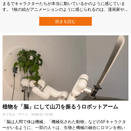
まるでキャラクターたちが本当に動いているかのように感じていま
す。 1枚の絵がアニメーションのように感じられるのは、漫画家や芸
術家たちがその表現方法を追求し、磨いてきたからです。 では、ク
リエイターたちはどれほど昔から平面で「動き」を再現しようとし
続きを読む
てきたのでしょうか？ そのヒントは古代遺跡にありました。 1枚の
紙で「動き」を再現する漫画家た…
植物を「脳」にして山刀を振るうロボットアーム
サブカル・アート
10/8(土) 12:00
「脳は人間で体は機械」「機械化された動物」などのSFキャラクタ
ーがいるように、一部の人々は、生物と機械の融合にロマンを抱い