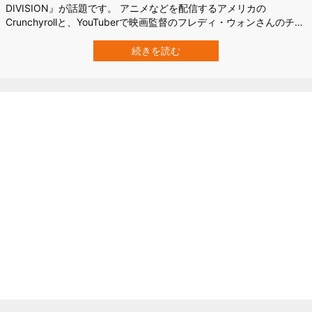
DIVISION』が話題です。 アニメなどを配信するアメリカの
Crunchyrollと、YouTuberで映画監督のフレディ・ウォンさんのチャ
ンネル、RocketJumpのコラボで実現したこのアニメ。 一見ハード
ボイルドな刑事モノですが、登場人物は全員オタクです。しかも事
続きを読む
件の勃発から推理、そして解決方法まで全部アニメネタが仕込まれ
てい…