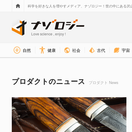
科学を好きな人を増やすメディア、ナゾロジー！世の中にある沢
Love science , enjoy !
社会
古代
宇宙
自然
健康
プロダクト タグのニュース - Pag
プロダクトのニュース
プロダクト News