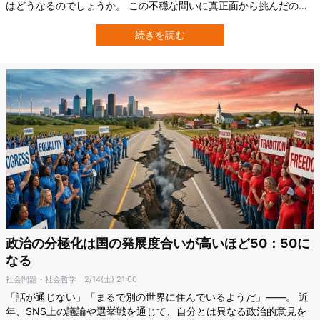
はどうなるのでしょうか。 この不穏な問いに真正面から挑んだの
が、英国キングス・カレッジ・ロンドン（KCL）のケネス・ペイン
氏による最新研究です。 彼は、最先端の大規模言語モデル同士を
続きを読む
「核危機シミュレーション」で対戦させ、AIが極限状況でどのよう
な戦略判断を下すのかを検証しまし…
政治の分極化は国の発展度合いが高いほど50：50に
なる
社会問題・社会哲学
2/14(土) 21:00
「話が通じない」「まるで別の世界に住んでいるようだ」——。 近
年、SNS上の議論や選挙戦を通じて、自分とは異なる政治的意見を