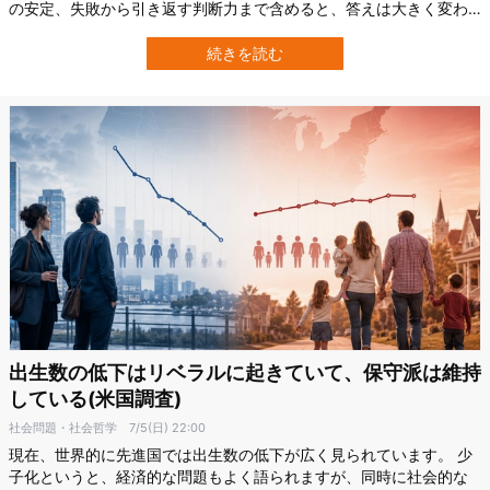
の安定、失敗から引き返す判断力まで含めると、答えは大きく変わ
るかもしれません。 西オーストラリア大学（UWA）による新たな研
究は、知能や性格、経験に基づく判断力などを合わせた力、いわば
続きを読む
人間の“心理的な実力”が55〜60歳ごろに最高潮を迎える可能性を示
しています。 この研究は…
出生数の低下はリベラルに起きていて、保守派は維持
している(米国調査)
社会問題・社会哲学
7/5(日) 22:00
現在、世界的に先進国では出生数の低下が広く見られています。 少
子化というと、経済的な問題もよく語られますが、同時に社会的な