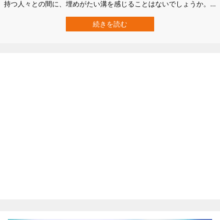
持つ人々との間に、埋めがたい溝を感じることはないでしょうか。
社会が真っ二つに割れる「政治的分極化（二極化）」は、現代社会
における深刻な懸念事項となっています。 多くの人は、その原因を
続きを読む
「インターネットやSNSの普及によって、極端な意見ばかりが増幅
されるエコーチェンバー現象が起…