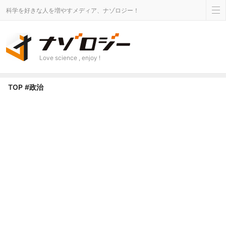
科学を好きな人を増やすメディア、ナゾロジー！
Love science , enjoy !
政治 タグのニュース - ナゾロジー
TOP
#政治