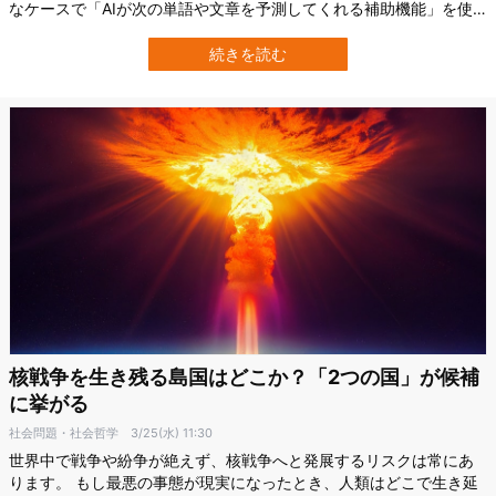
なケースで「AIが次の単語や文章を予測してくれる補助機能」を使
うとどうなるでしょうか。 アメリカ・コーネル大学（Cornell
University）の研究チームは、AIによる文章補完機能が、社会的な争
続きを読む
点に対するユーザーの意見や態度を、気づかれにくい形で変える可
能性を示しま…
核戦争を生き残る島国はどこか？「2つの国」が候補
に挙がる
社会問題・社会哲学
3/25(水) 11:30
世界中で戦争や紛争が絶えず、核戦争へと発展するリスクは常にあ
ります。 もし最悪の事態が現実になったとき、人類はどこで生き延