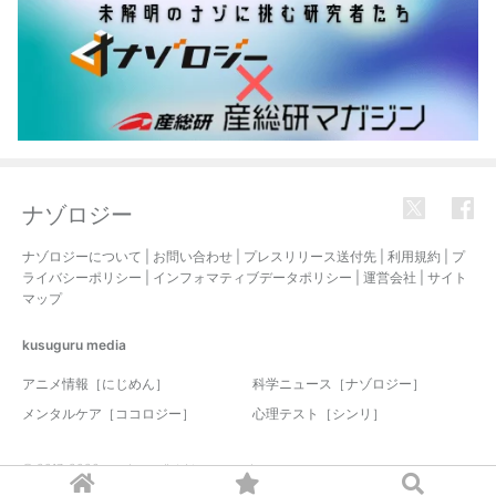
ナゾロジー
ナゾロジーについて
|
お問い合わせ
|
プレスリリース送付先
|
利用規約
|
プ
ライバシーポリシー
|
インフォマティブデータポリシー
|
運営会社
|
サイト
マップ
kusuguru
media
アニメ情報［にじめん］
科学ニュース［ナゾロジー］
メンタルケア［ココロジー］
心理テスト［シンリ］
© 2017-2026 nazology. all rights reserved.