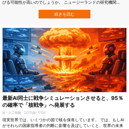
びる可能性が高いのでしょうか。 ニュージーランドの研究機関
Adapt Researchの研究チームは、核戦争による「核の冬」が起きた
場合でも、比較的持ちこたえやすい島国はどこかを分析しました。
続きを読む
その結果、複数の候補国の中でも、特にオーストラリア（正確には
大陸国家）とニュージーラ…
最新AI同士に戦争シミュレーションさせると、95％
の確率で「核戦争」へ発展する
AI・人工知能
2/27(金) 17:00
現実世界では、いくつかの国で核を保有しています。 では、もしAI
がそれらの国家指導者の判断に影響を及ぼしていくと、世界の未来