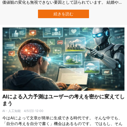
価値観の変化も無視できない要因として語られています。 結婚や出
産を避け「自分の時間を大切にする」、こうした考えの人は主に政
治的には左派(リベラル)寄りに多いと言われており、実際多くの研究
続きを読む
がその相関を報告しています。 しかしリベラルな人ほど子供を作ら
ないなら、将来的にはこの価値観…
AIによる入力予測はユーザーの考えを密かに変えてし
まう
AI・人工知能
4/5(日) 12:00
今はAIによって文章が簡単に生成できる時代です。 そんな中でも、
「自分の考えを自分で書く」機会はあるものです。 ではもし、そん