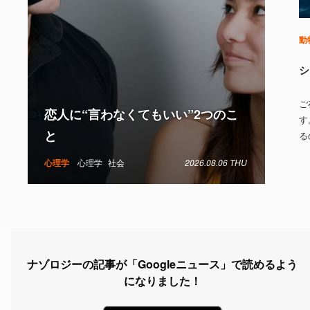
動
シ
ご
恋人に“言わなくてもいい”2つのこ
す
と
る
心理学
心理学
社会
2026.08.06 THU
ナゾロジーの記事が「Googleニュース」で読めるよう
になりました！