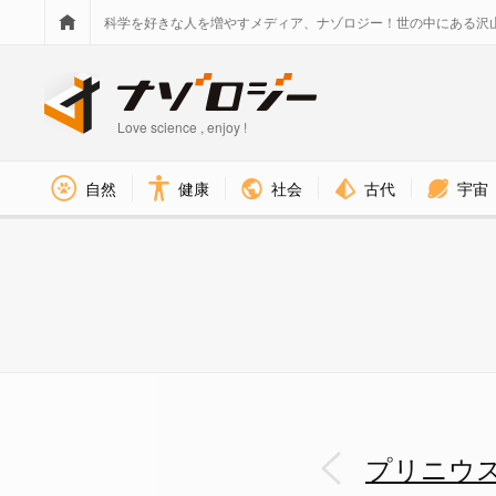
科学を好きな人を増やすメディア、ナゾロジー！世の中にある沢
Love science , enjoy !
社会
古代
宇宙
自然
健康
アメジスト - ナゾロジー
プリニウ