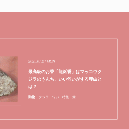
2025.07.21 MON
最高級のお香「龍涎香」はマッコウク
ジラのうんち、いい匂いがする理由と
は？
ロナウイルス
日本
動物
特集
クジラ
糞
菌
匂い
遺伝子
特集
糞