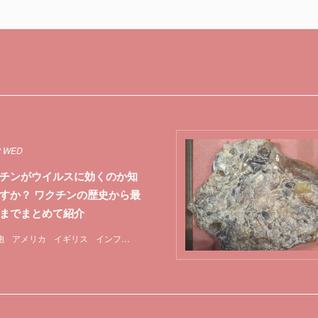
2 WED
チンがウイルスに効くのか知
すか？ ワクチンの歴史から最
までまとめて紹介
胞
アメリカ
イギリス
インフルエンザ
マスク
ワクチン
中国
実験
新型コ