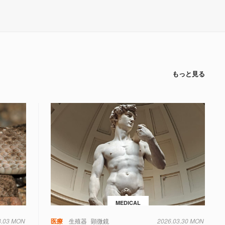
もっと見る
MEDICAL
8.03 MON
毒
遺伝子
医療
生殖器
顕微鏡
2026.03.30 MON