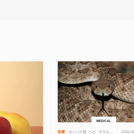
MEDICAL
医療
タンパク質
ヘビ
マウス
動物
2026.0
実験