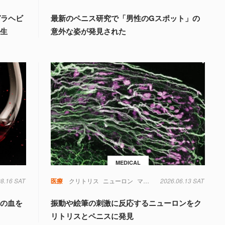
ガラヘビ
最新のペニス研究で「男性のGスポット」の
誕生
意外な姿が発見された
MEDICAL
08.16 SAT
毒
糖尿病
菌
遺伝子
医療
クリトリス
ニューロン
マウス
性科学
2026.06.13 SAT
量の血を
振動や絵筆の刺激に反応するニューロンをク
リトリスとペニスに発見