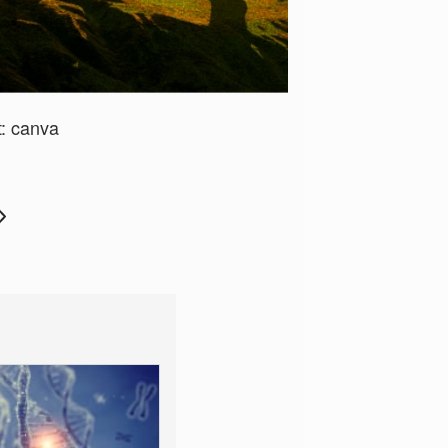
t:
canva