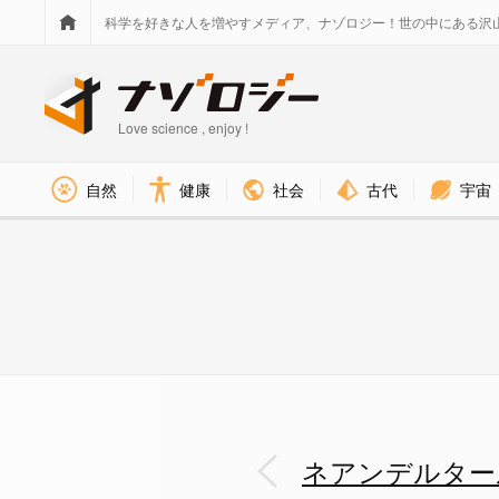
科学を好きな人を増やすメディア、ナゾロジー！世の中にある沢
Love science , enjoy !
社会
古代
宇宙
自然
健康
ネアンデルタールのDNAは「薬
ネアンデルター