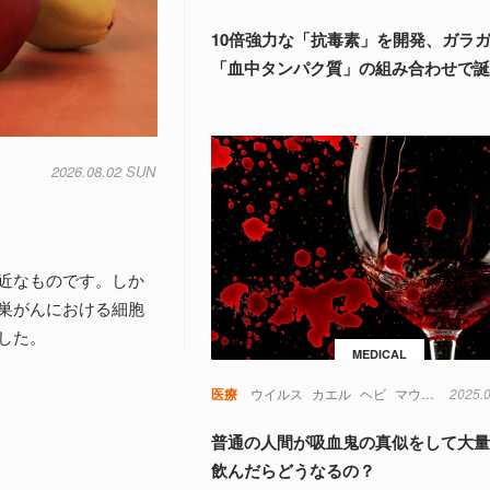
10倍強力な「抗毒素」を開発、ガラ
「血中タンパク質」の組み合わせで
2026.08.02 SUN
近なものです。しか
巣がんにおける細胞
した。
MEDICAL
医療
ウイルス
カエル
ヘビ
マウス
免疫
2025.
普通の人間が吸血鬼の真似をして大
飲んだらどうなるの？