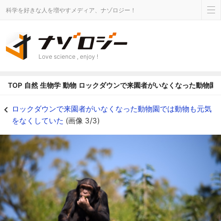
科学を好きな人を増やすメディア、ナゾロジー！
Love science , enjoy !
TOP
自然
生物学
動物
ロックダウンで来園者がいなくなった動物園
チンパンジーは刺激が足りなくなった様子 - ナゾロジー
ロックダウンで来園者がいなくなった動物園では動物も元気
をなくしていた
(画像 3/3)