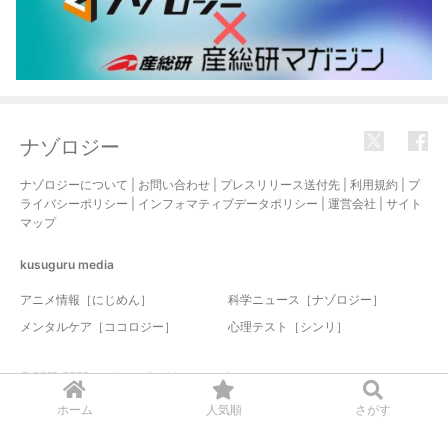
ナゾロジー
ナゾロジーについて
|
お問い合わせ
|
プレスリリース送付先
|
利用規約
|
プ
ライバシーポリシー
|
インフォマティブデータポリシー
|
運営会社
|
サイト
マップ
kusuguru
media
アニメ情報［にじめん］
科学ニュース［ナゾロジー］
メンタルケア［ココロジー］
心理テスト［シンリ］
© 2017-2026 nazology. all rights reserved.
ホーム
人気順
さがす