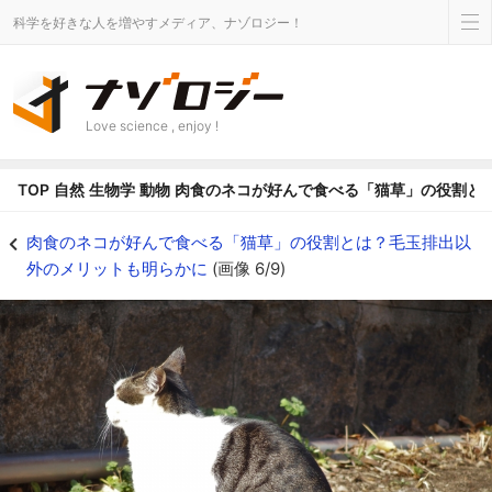
科学を好きな人を増やすメディア、ナゾロジー！
Love science , enjoy !
TOP
自然
生物学
動物
肉食のネコが好んで食べる「猫草」の役割と
寄生虫を排出するネコ（イメージ） - ナゾロジー
肉食のネコが好んで食べる「猫草」の役割とは？毛玉排出以
外のメリットも明らかに
(画像 6/9)