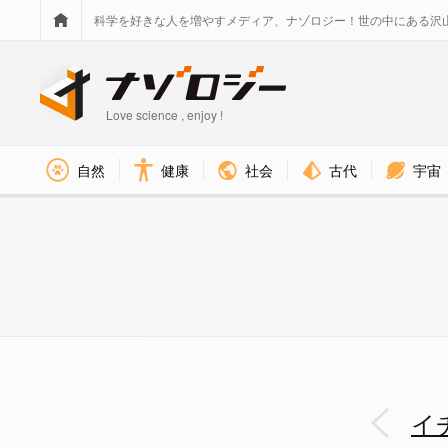
科学を好きな人を増やすメディア、ナゾロジー！世の中にある沢
Love science , enjoy !
社会
古代
宇宙
自然
健康
表面の粒々は種じゃない！イチ
イ