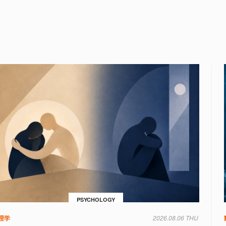
PSYCHOLOGY
理学
2026.08.06 THU