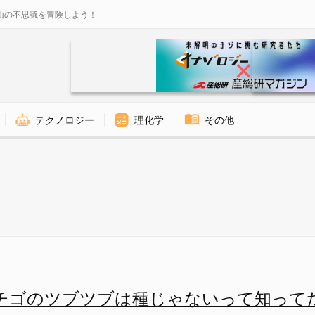
山の不思議を冒険しよう！
テクノロジー
理化学
その他
ゴの「種子」と「果実」はどこを
チゴのツブツブは種じゃないって知って