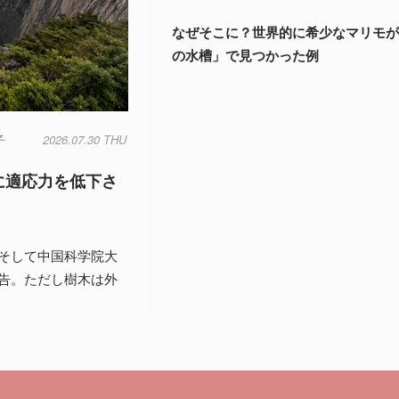
なぜそこに？世界的に希少なマリモ
の水槽」で見つかった例
子
2026.07.30 THU
に適応力を低下さ
そして中国科学院大
告。ただし樹木は外