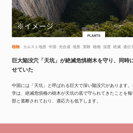
PLANTS
植物
カルスト地形
中国
光合成
地形
実験
植物
湿度
絶滅
遺伝
巨大陥没穴「天坑」が絶滅危惧樹木を守り、同時
せていた
中国には「天坑」と呼ばれる巨大で深い陥没穴があります。
学は、絶滅危惧種の樹木が天坑の底で守られてきたことを報
部と遮断されており、適応力も低下します。