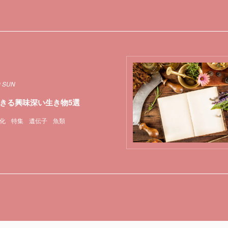
9 SUN
きる興味深い生き物5選
化
特集
遺伝子
魚類