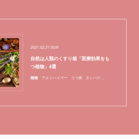
2021.02.21 SUN
自然は人類のくすり箱「医療効果をも
つ植物」4選
植物
アルツハイマー
うつ病
タンパク質
医薬品
植物
特