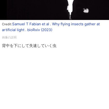
Samuel T Fabian et al . Why flying insects gather at
Credit:
artificial light . bioRxiv (2023)
背中を下にして失速していく虫