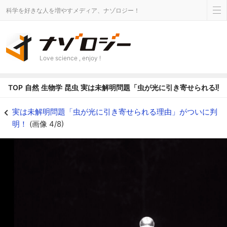
科学を好きな人を増やすメディア、ナゾロジー！
Love science , enjoy !
TOP
自然
生物学
昆虫
実は未解明問題「虫が光に引き寄せられる理
背中を下にして失速していく虫 - ナゾロジー
実は未解明問題「虫が光に引き寄せられる理由」がついに判
明！
(画像 4/8)