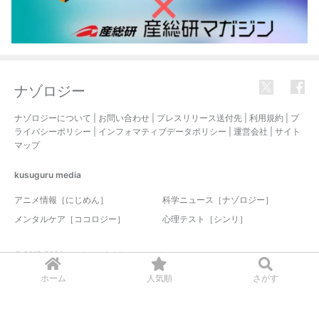
ナゾロジー
ナゾロジーについて
|
お問い合わせ
|
プレスリリース送付先
|
利用規約
|
プ
ライバシーポリシー
|
インフォマティブデータポリシー
|
運営会社
|
サイト
マップ
kusuguru
media
アニメ情報［にじめん］
科学ニュース［ナゾロジー］
メンタルケア［ココロジー］
心理テスト［シンリ］
© 2017-2026 nazology. all rights reserved.
ホーム
人気順
さがす