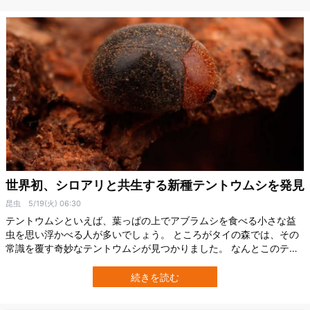
世界初、シロアリと共生する新種テントウムシを発見
昆虫
5/19(火) 06:30
テントウムシといえば、葉っぱの上でアブラムシを食べる小さな益
虫を思い浮かべる人が多いでしょう。 ところがタイの森では、その
常識を覆す奇妙なテントウムシが見つかりました。 なんとこのテン
トウムシは、シロアリの巣の内部で暮らしていたのです。 しかもそ
の幼虫は、普通のテントウムシの幼虫とは似ても似つかない、白く
続きを読む
丸い「シロアリそっくり」の姿をしていました。 九州大学の研究チ
ームは今回、世界で初めて「シロア…