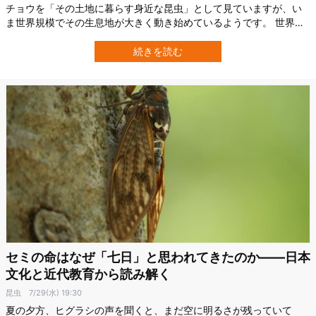
チョウを「その土地に暮らす身近な昆虫」として見ていますが、い
ま世界規模でその生息地が大きく動き始めているようです。 世界中
の記録を集めた大規模研究から、これまでに分布変化が確認された
チョウは、世界で知られている種の約10%に相当し、その変化の多
続きを読む
くで気候変動や異常気象との関連が報告されていることがわかりま
した。 しかも起きているのは、単純…
セミの命はなぜ「七日」と思われてきたのか――日本
文化と近代教育から読み解く
昆虫
7/29(水) 19:30
夏の夕方、ヒグラシの声を聞くと、まだ空に明るさが残っていて