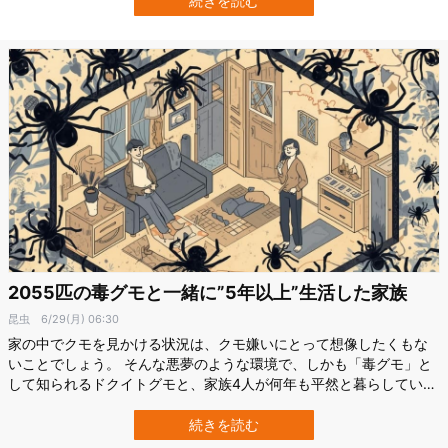
続きを読む
の成果は、2026年7月2日付で学術誌『Current Biology』にオンライ
ン掲…
2055匹の毒グモと一緒に”5年以上”生活した家族
昆虫
6/29(月) 06:30
家の中でクモを見かける状況は、クモ嫌いにとって想像したくもな
いことでしょう。 そんな悪夢のような環境で、しかも「毒グモ」と
して知られるドクイトグモと、家族4人が何年も平然と暮らしてい
た、という信じがたい実例が、カンザス州で実際に報告されていま
す。 このケースを詳細に調査したのは、アメリカ・カリフォルニア
続きを読む
大学リバーサイド校（UCR）を中心とした研究チームです。 彼らは