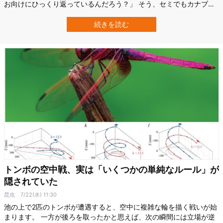
お向けにひっくり返っているんだろう？」 そう、セミでもカナブン
でも、ほとんどの虫があお向けの状態で死んでいます。 その気にな
るギモンを科学的に解決してみましょう。 死んだ虫がひっくり返る
続きを読む
「2つの要因」 その1：虫は背中側が重い 死んだ虫がひっくり返る要
因の1つは、虫の重みが上…
トンボの空中戦、実は「いくつかの単純なルール」が
隠されていた
昆虫
7/22(水) 11:30
池の上で2匹のトンボが遭遇すると、空中に複雑な輪を描く戦いが始
まります。 一方が後ろを取ったかと思えば、次の瞬間には立場が逆