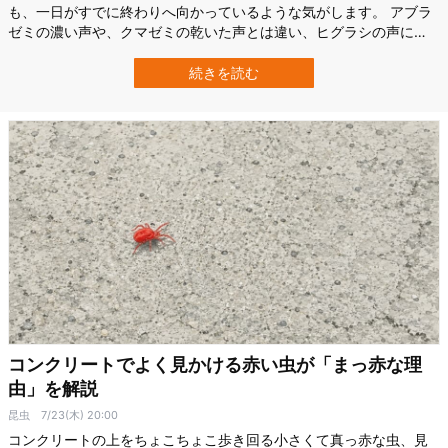
も、一日がすでに終わりへ向かっているような気がします。 アブラ
ゼミの濃い声や、クマゼミの乾いた声とは違い、ヒグラシの声に
は、時間そのものが傾いていくような響きがあります。 日本人は、
セミをただの昆虫として見てきたわけではありません。 夏の盛りに
続きを読む
現れ、強く鳴き、やがて声を消し、木の幹には薄い抜け殻だけを残
す。 その姿は、いつのまにか命の短さを…
コンクリートでよく見かける赤い虫が「まっ赤な理
由」を解説
昆虫
7/23(木) 20:00
コンクリートの上をちょこちょこ歩き回る小さくて真っ赤な虫、見