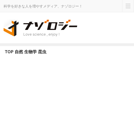
科学を好きな人を増やすメディア、ナゾロジー！
Love science , enjoy !
昆虫 カテゴリのニュース - ナゾロジー
TOP
自然
生物学
昆虫