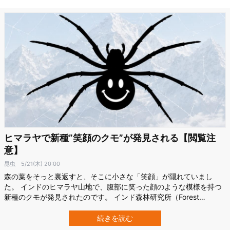
ヒマラヤで新種”笑顔のクモ”が発見される【閲覧注
意】
昆虫
5/21(木) 20:00
森の葉をそっと裏返すと、そこに小さな「笑顔」が隠れていまし
た。 インドのヒマラヤ山地で、腹部に笑った顔のような模様を持つ
新種のクモが発見されたのです。 インド森林研究所（Forest
Research Institute）の研究チームは、このクモを Theridion
himalayana と命名。。 しかも調査された個体からは、32種類もの
続きを読む
模様のバリエーションが記録されました。 研究の詳細は20…