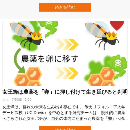
レッジ・ロンドン（ICL）の研究チームは、258種のクモの走行速度
を比較し、最速のアシダカグモ属（Heteropoda）の一種が秒速3.59
続きを読む
メートルに達することを報告しました。 この研究は2026年6月15日
に、…
女王蜂は農薬を「卵」に押し付けて生き延びると判明
昆虫
7/5(日) 12:00
女王蜂は、群れの未来を生み出す存在です。 米カリフォルニア大学
デービス校（UC Davis）を中心とする研究チームは、慢性的に農薬
へさらされた女王バチが、自分の体内にたまった農薬を「卵」へ移
している可能性を示しました。 これは女王自身を守る防御策である
一方、次世代となる卵に負担を背負わせる仕組みでもあります。 こ