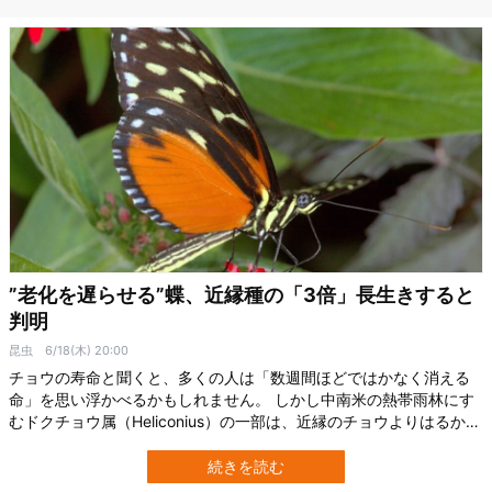
実際に家の中に潜んでいたドクイト…
”老化を遅らせる”蝶、近縁種の「3倍」長生きすると
判明
昆虫
6/18(木) 20:00
チョウの寿命と聞くと、多くの人は「数週間ほどではかなく消える
命」を思い浮かべるかもしれません。 しかし中南米の熱帯雨林にす
むドクチョウ属（Heliconius）の一部は、近縁のチョウよりはるかに
長く、飼育記録などを含めると、最大でほぼ1年近く生きた個体も確
認されました。 英ブリストル大学（University of Bristol）の研究チ
続きを読む
ームは、この長寿が単なる偶然ではなく、老化速度の低下を伴う…