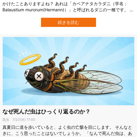
かけたことありますよね？ あれは「カベアナタカラダニ（学名：
Balaustium murorum(Hermann)）」と呼ばれるダニの一種です。 気
になるのは、その鮮やかな赤さ。 大袈裟でなく、頭の先からつま先
まで真っ赤っかですが、研究があまり進んでいないため、なぜこれ
続きを読む
ほど赤いのか分かっていませんでした。 しかし、法政大学と京都大
学が行っ…
なぜ死んだ虫はひっくり返るのか？
昆虫
7/22(水) 17:00
真夏日に道を歩いていると、よく虫の亡骸を目にします。 そんなと
きに、こう思ったことはないでしょうか。 「なんで死んだ虫は、あ