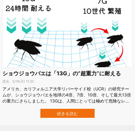
ショウジョウバエは「13G」の”超重力”に耐える
昆虫
5/18(月) 11:30
アメリカ、カリフォルニア大学リバーサイド校（UCR）の研究チー
ムが、ショウジョウバエを地球の4倍、7倍、10倍、そして最大13倍
の重力にさらしました。 13Gは、人間にとっては極めて危険なレベ
ルの重力です。 それにもかかわらず、ハエたちは24時間の超重力実
験を生き延びました。 さらに4Gと7Gでは、卵から成虫まで超重力
続きを読む
下で育てる長期実験も行われ、一部の系統は10世代にわたって繁殖
を続けました。 し…