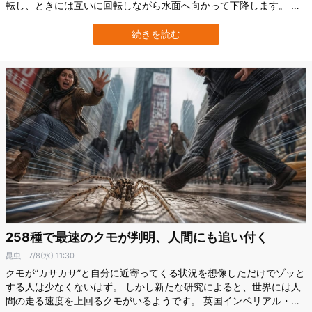
転し、ときには互いに回転しながら水面へ向かって下降します。 ま
るで高度な戦術を使い分けているようですが、英インペリアル・カ
レッジ・ロンドン（ICL）の研究チームが飛行軌跡を詳しく調べる
続きを読む
と、その裏にはいくつかの単純なルールが隠れていました。 詳細
は、2026年7月1日付で科学誌…
258種で最速のクモが判明、人間にも追い付く
昆虫
7/8(水) 11:30
クモが”カサカサ”と自分に近寄ってくる状況を想像しただけでゾッと
する人は少なくないはず。 しかし新たな研究によると、世界には人
間の走る速度を上回るクモがいるようです。 英国インペリアル・カ