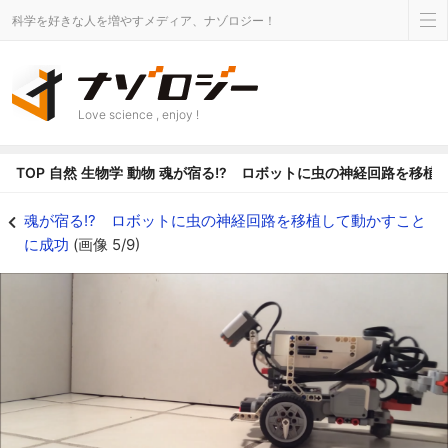
科学を好きな人を増やすメディア、ナゾロジー！
Love science , enjoy !
TOP
自然
生物学
動物
魂が宿る!? ロボットに虫の神経回路を移植
魂が宿る!? ロボットに虫の神経回路を移植して動かすことに成功の画像 5/9
魂が宿る!? ロボットに虫の神経回路を移植して動かすこと
に成功
(画像 5/9)