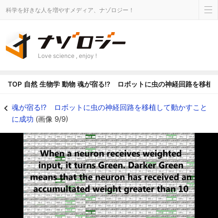
科学を好きな人を増やすメディア、ナゾロジー！
Love science , enjoy !
TOP
自然
生物学
動物
魂が宿る!? ロボットに虫の神経回路を移植
魂が宿る!? ロボットに虫の神経回路を移植して動かすことに成功の画像 9/9
魂が宿る!? ロボットに虫の神経回路を移植して動かすこと
に成功
(画像 9/9)