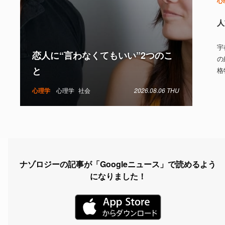
心
人
宇
恋人に“言わなくてもいい”2つのこ
の
と
格
心理学
心理学
社会
2026.08.06 THU
ナゾロジーの記事が「Googleニュース」で読めるよう
になりました！