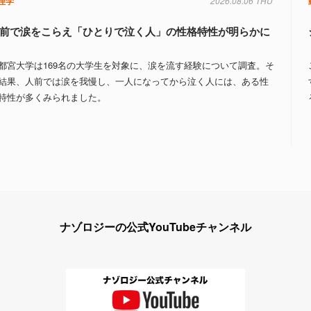
理学
2026.08.06 THU
前で涙をこらえ「ひとりで泣く人」の性格特性が明らかに
都宮大学は169名の大学生を対象に、涙を流す経験について調査。そ
結果、人前では涙を我慢し、一人になってから泣く人には、ある性
特性が多くみられました。
ナゾロジーの公式YouTubeチャンネル