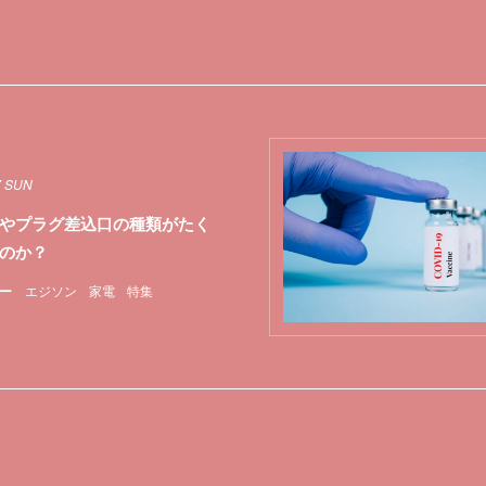
7 SUN
やプラグ差込口の種類がたく
のか？
ー
エジソン
家電
特集