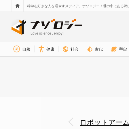
科学を好きな人を増やすメディア、ナゾロジー！世の中にある沢
Love science , enjoy !
社会
古代
宇宙
自然
健康
ロッドの先端に取り付けたハー
ロボットアー