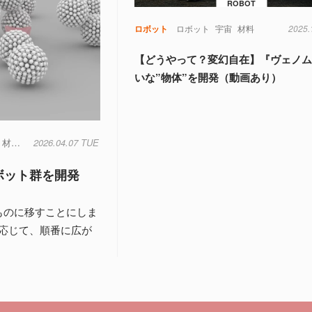
ROBOT
ロボット
ロボット
宇宙
材料
2025.
【どうやって？変幻自在】『ヴェノ
いな”物体”を開発（動画あり）
材料
脳
2026.04.07 TUE
電池
ボット群を開発
ものに移すことにしま
応じて、順番に広が