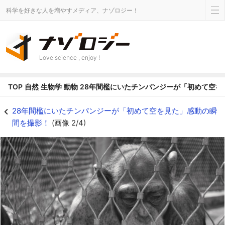
科学を好きな人を増やすメディア、ナゾロジー！
Love science , enjoy !
TOP
自然
生物学
動物
28年間檻にいたチンパンジーが「初めて空を
※ 画像はイメージです - ナゾロジー
28年間檻にいたチンパンジーが「初めて空を見た」感動の瞬
間を撮影！
(画像 2/4)