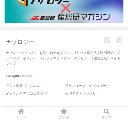
ナゾロジー
ナゾロジーについて
|
お問い合わせ
|
プレスリリース送付先
|
利用規約
|
プ
ライバシーポリシー
|
インフォマティブデータポリシー
|
運営会社
|
サイト
マップ
kusuguru
media
アニメ情報［にじめん］
科学ニュース［ナゾロジー］
メンタルケア［ココロジー］
心理テスト［シンリ］
© 2017-2026 nazology. all rights reserved.
ホーム
人気順
さがす