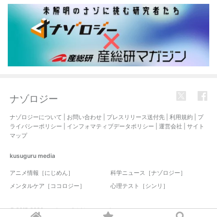
ナゾロジー
ナゾロジーについて
|
お問い合わせ
|
プレスリリース送付先
|
利用規約
|
プ
ライバシーポリシー
|
インフォマティブデータポリシー
|
運営会社
|
サイト
マップ
kusuguru
media
アニメ情報［にじめん］
科学ニュース［ナゾロジー］
メンタルケア［ココロジー］
心理テスト［シンリ］
© 2017-2026 nazology. all rights reserved.