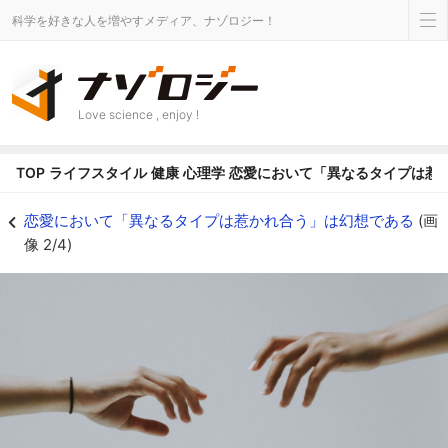
科学を好きな人を増やすメディア、ナゾロジー！
Love science , enjoy !
TOP
ライフスタイル
健康
心理学
恋愛において「異なるタイプは惹
似たもの同士が惹かれ合うか、異なる人が惹かれ合うか、長く議論が交わされて
恋愛において「異なるタイプは惹かれ合う」は幻想である
(画
像 2/4)