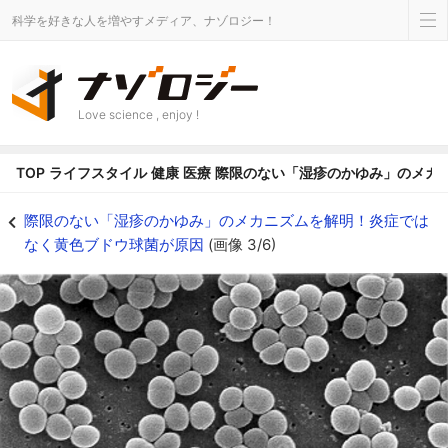
科学を好きな人を増やすメディア、ナゾロジー！
Love science , enjoy !
TOP
ライフスタイル
健康
医療
際限のない「湿疹のかゆみ」のメカ
黄色ブドウ球菌の電子顕微鏡写真 - ナゾロジー
際限のない「湿疹のかゆみ」のメカニズムを解明！炎症では
なく黄色ブドウ球菌が原因
(画像 3/6)