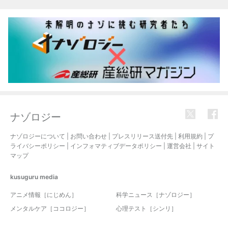
関連記事
ナゾロジー
ナゾロジーについて
|
お問い合わせ
|
プレスリリース送付先
|
利用規約
|
プ
ライバシーポリシー
|
インフォマティブデータポリシー
|
運営会社
|
サイト
マップ
kusuguru
media
アニメ情報［にじめん］
科学ニュース［ナゾロジー］
メンタルケア［ココロジー］
心理テスト［シンリ］