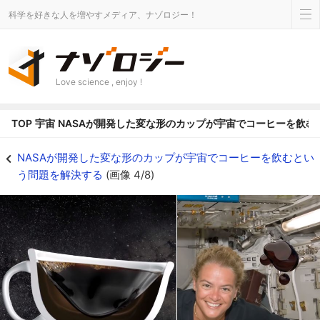
科学を好きな人を増やすメディア、ナゾロジー！
Love science , enjoy !
TOP
宇宙
NASAが開発した変な形のカップが宇宙でコーヒーを飲む
カップにへばりつくコーヒー（左）と、カップの外にあふれ出て船内をさまよ
NASAが開発した変な形のカップが宇宙でコーヒーを飲むとい
う問題を解決する
(画像 4/8)