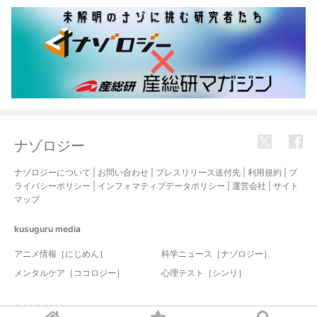
ナゾロジー
ナゾロジーについて
|
お問い合わせ
|
プレスリリース送付先
|
利用規約
|
プ
ライバシーポリシー
|
インフォマティブデータポリシー
|
運営会社
|
サイト
マップ
kusuguru
media
アニメ情報［にじめん］
科学ニュース［ナゾロジー］
メンタルケア［ココロジー］
心理テスト［シンリ］
© 2017-2026 nazology. all rights reserved.