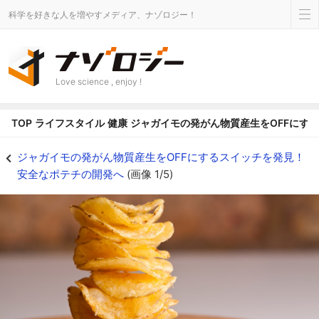
科学を好きな人を増やすメディア、ナゾロジー！
Love science , enjoy !
TOP
ライフスタイル
健康
ジャガイモの発がん物質産生をOFFにす
ジャガイモの発がん物質の産生スイッチをOFFにする方法を発見！安全なポテ
ジャガイモの発がん物質産生をOFFにするスイッチを発見！
安全なポテチの開発へ
(画像 1/5)