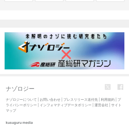
関連記事
ナゾロジー
ナゾロジーについて
|
お問い合わせ
|
プレスリリース送付先
|
利用規約
|
プ
ライバシーポリシー
|
インフォマティブデータポリシー
|
運営会社
|
サイト
マップ
kusuguru
media