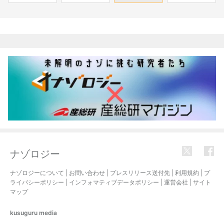
関連記事
ナゾロジー
ナゾロジーについて
|
お問い合わせ
|
プレスリリース送付先
|
利用規約
|
プ
ライバシーポリシー
|
インフォマティブデータポリシー
|
運営会社
|
サイト
マップ
kusuguru
media