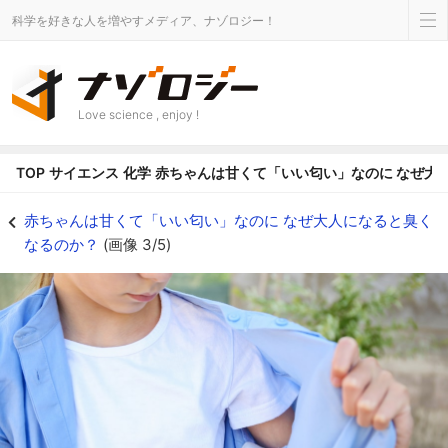
科学を好きな人を増やすメディア、ナゾロジー！
Love science , enjoy !
TOP
サイエンス
化学
赤ちゃんは甘くて「いい匂い」なのに なぜ大
脇パッドを使い、におい成分を分析 - ナゾロジー
赤ちゃんは甘くて「いい匂い」なのに なぜ大人になると臭く
なるのか？
(画像 3/5)