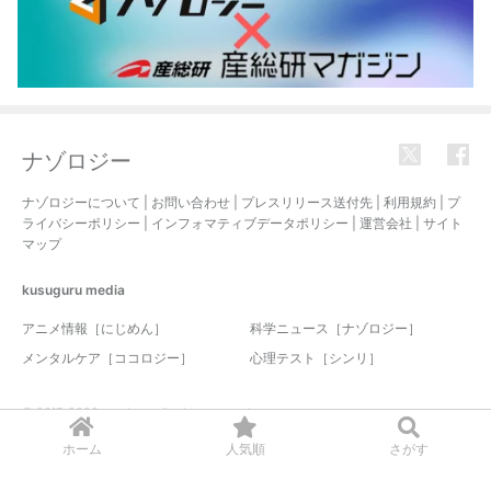
ナゾロジー
ナゾロジーについて
|
お問い合わせ
|
プレスリリース送付先
|
利用規約
|
プ
ライバシーポリシー
|
インフォマティブデータポリシー
|
運営会社
|
サイト
マップ
kusuguru
media
アニメ情報［にじめん］
科学ニュース［ナゾロジー］
メンタルケア［ココロジー］
心理テスト［シンリ］
© 2017-2026 nazology. all rights reserved.
ホーム
人気順
さがす