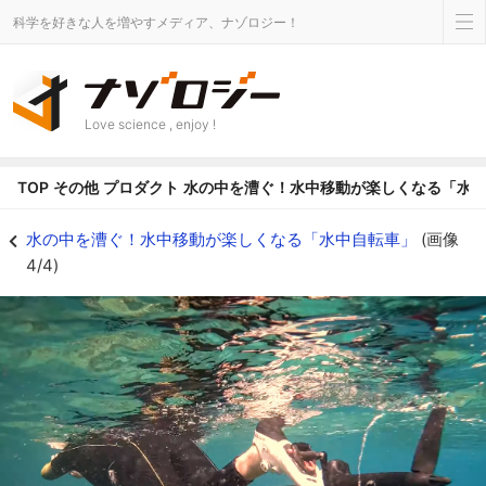
科学を好きな人を増やすメディア、ナゾロジー！
Love science , enjoy !
TOP
その他
プロダクト
水の中を漕ぐ！水中移動が楽しくなる「水
足ひれよりも速く泳げる。新スピードを体験できる - ナゾロジー
水の中を漕ぐ！水中移動が楽しくなる「水中自転車」
(画像
4/4)