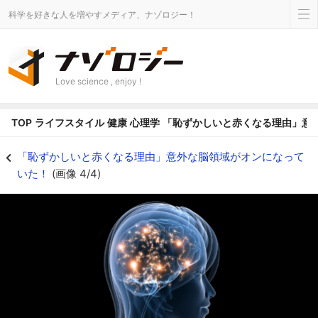
科学を好きな人を増やすメディア、ナゾロジー！
Love science , enjoy !
TOP
ライフスタイル
健康
心理学
「恥ずかしいと赤くなる理由」意
「他人からどう思われているか」を考える脳領域は働いていなかった - ナゾ
「恥ずかしいと赤くなる理由」意外な脳領域がオンになって
いた！
(画像 4/4)