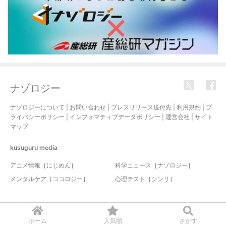
ナゾロジー
ナゾロジーについて
|
お問い合わせ
|
プレスリリース送付先
|
利用規約
|
プ
ライバシーポリシー
|
インフォマティブデータポリシー
|
運営会社
|
サイト
マップ
kusuguru
media
アニメ情報［にじめん］
科学ニュース［ナゾロジー］
メンタルケア［ココロジー］
心理テスト［シンリ］
© 2017-2026 nazology. all rights reserved.
ホーム
人気順
さがす