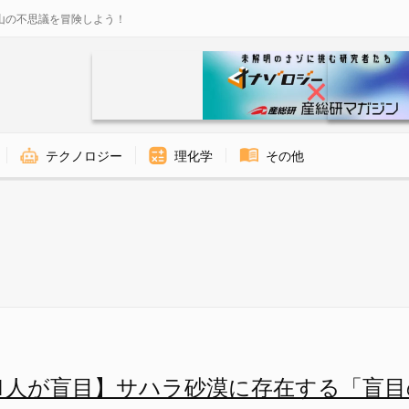
山の不思議を冒険しよう！
テクノロジー
理化学
その他
に存在する「盲目の部族」の画像 
に1人が盲目】サハラ砂漠に存在する「盲目