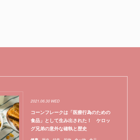
2021.06.30 WED
コーンフレークは「医療行為のための
食品」として生み出された！ ケロッ
グ兄弟の意外な確執と歴史
健康
歴史
特集
穀物
食べ物
食品