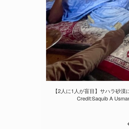
【2人に1人が盲目】サハラ砂漠に
Credit:
Saquib A Usma