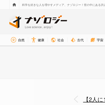
科学を好きな人を増やすメディア、ナゾロジー！世の中にある沢
Love science , enjoy !
社会
古代
宇宙
自然
健康
【2人に1人が盲目】サハラ砂漠
【2人