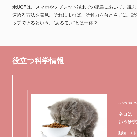
米UCFは、スマホやタブレット端末での読書において、読
速める方法を発見。それによれば、読解力を落とさずに、読書
ップできるという。”あるモノ”とは一体？
役立つ科学情報
2025.08.1
ネコは「
いう研究
動物
スト