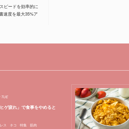
むスピードを効率的に
速度を最大35%ア
9 TUE
ヒゲ疲れ」で食事をやめると
レス
ネコ
特集
筋肉