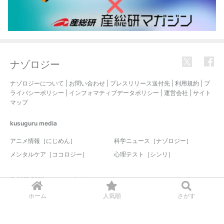
ナゾロジー
ナゾロジーについて
|
お問い合わせ
|
プレスリリース送付先
|
利用規約
|
プ
ライバシーポリシー
|
インフォマティブデータポリシー
|
運営会社
|
サイト
マップ
kusuguru
media
アニメ情報［にじめん］
科学ニュース［ナゾロジー］
メンタルケア［ココロジー］
心理テスト［シンリ］
© 2017-2026 nazology. all rights reserved.
ホーム
人気順
さがす