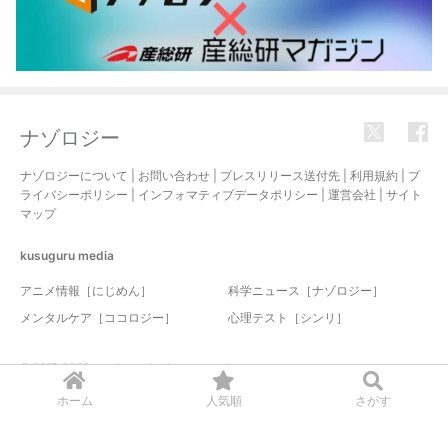
ナゾロジー
ナゾロジーについて
|
お問い合わせ
|
プレスリリース送付先
|
利用規約
|
プ
ライバシーポリシー
|
インフォマティブデータポリシー
|
運営会社
|
サイト
マップ
kusuguru
media
アニメ情報［にじめん］
科学ニュース［ナゾロジー］
メンタルケア［ココロジー］
心理テスト［シンリ］
© 2017-2026 nazology. all rights reserved.
ホーム
人気順
さがす