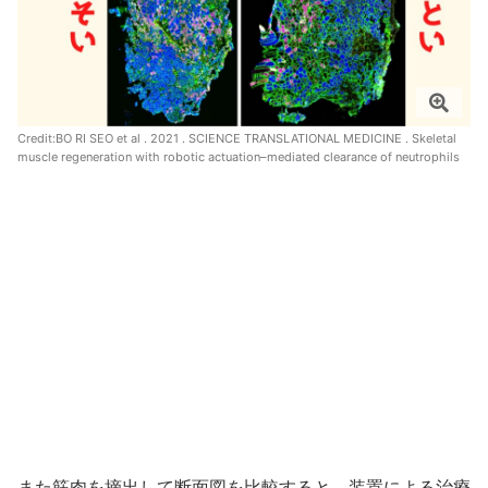
Credit:
BO RI SEO et al . 2021 . SCIENCE TRANSLATIONAL MEDICINE . Skeletal
muscle regeneration with robotic actuation–mediated clearance of neutrophils
また筋肉を摘出して断面図を比較すると、装置による治療