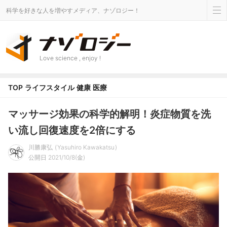
科学を好きな人を増やすメディア、ナゾロジー！
Love science , enjoy !
TOP
ライフスタイル
健康
医療
マッサージ効果の科学的解明！炎症物質を洗
い流し回復速度を2倍にする
川勝康弘
Yasuhiro Kawakatsu
公開日 2021/10/8(金)