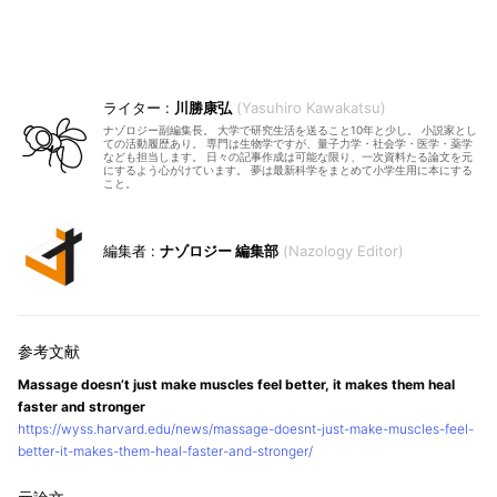
川勝康弘
Yasuhiro Kawakatsu
ナゾロジー副編集長。 大学で研究生活を送ること10年と少し。 小説家とし
ての活動履歴あり。 専門は生物学ですが、量子力学・社会学・医学・薬学
なども担当します。 日々の記事作成は可能な限り、一次資料たる論文を元
にするよう心がけています。 夢は最新科学をまとめて小学生用に本にする
こと。
ナゾロジー 編集部
Nazology Editor
Massage doesn’t just make muscles feel better, it makes them heal
faster and stronger
https://wyss.harvard.edu/news/massage-doesnt-just-make-muscles-feel-
better-it-makes-them-heal-faster-and-stronger/