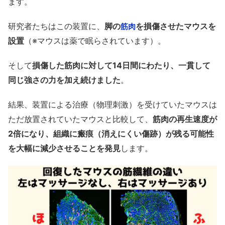
ます。
研究者たちはこの装置に、
脚の
を損傷させたマウスを
筋肉
設置
（※マウスは薬で眠らされています）。
そして
損傷した筋肉に対して14日間にわたり、一貫して
同じ強さの力を加え続けました
。
結果、装置による治療（物理刺激）を受けていたマウスは
ただ放置されていたマウスと比較して、
筋肉の再生速度が
2倍になり、組織に瘢痕（消えにくい傷跡）が残る可能性
を大幅に減少させることを発見
します。