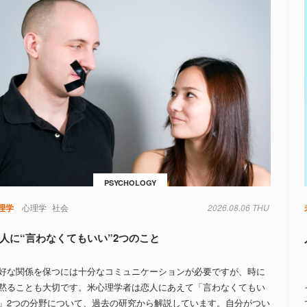
PSYCHOLOGY
理学
心理学
社会
2026.08.06 THU
人に“言わなくてもいい”2つのこと
好な関係を保つには十分なコミュニケーションが必要ですが、時に
黙ることも大切です。米心理学者は恋人にあえて「言わなくてもい
」2つの分野について、過去の研究から解説しています。自分がつい