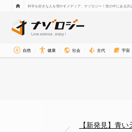
科学を好きな人を増やすメディア、ナゾロジー！世の中にある沢
Love science , enjoy !
社会
古代
宇宙
自然
健康
【新発見】青い天使「アオミノウ
【新発見】青い