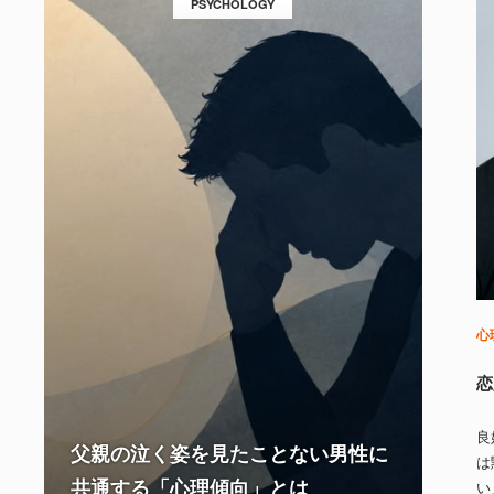
PSYCHOLOGY
心
恋
良
父親の泣く姿を見たことない男性に
は
共通する「心理傾向」とは
い