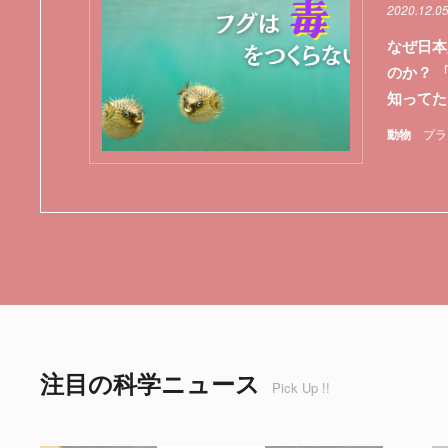
2020.12.0
なぜ日本
のか？ 
知ってた
動物
プラ
注目の科学ニュース
Pick Up !!