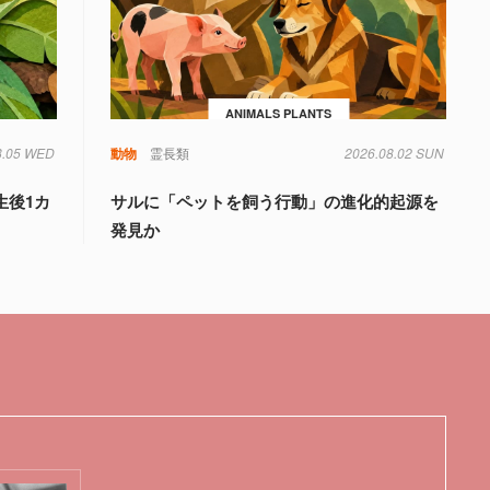
ANIMALS PLANTS
8.05 WED
動物
霊長類
2026.08.02 SUN
生後1カ
サルに「ペットを飼う行動」の進化的起源を
発見か