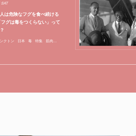
5 SAT
人は危険なフグを食べ続ける
「フグは毒をつくらない」って
？
ンクトン
日本
毒
特集
筋肉
貝