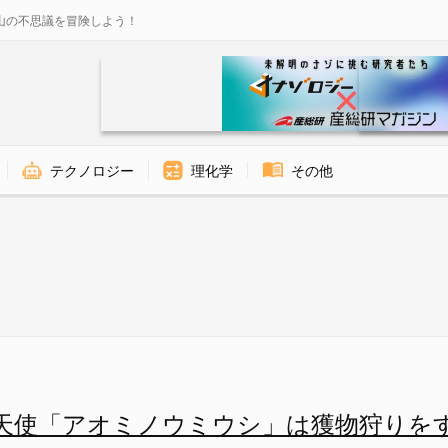
山の不思議を冒険しよう！
テクノロジー
理化学
その他
ミウシ」は獲物狩りをする「悪魔
天使「アオミノウミウシ」は獲物狩りを