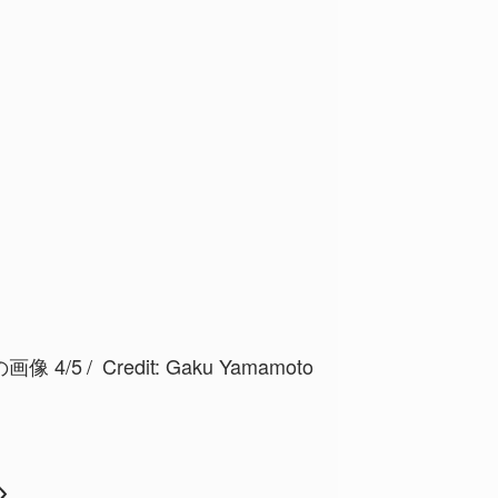
像 4/5
Credit:
Gaku Yamamoto