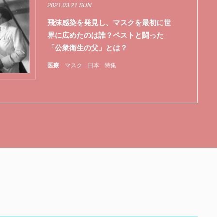
2021.03.21 SUN
飛沫感染を発見し、マスクを最初に世
界に広めたのは誰？ペストと闘った
「公衆衛生の父」とは？
医療
マスク
日本
特集