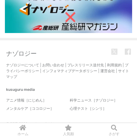
ナゾロジー
ナゾロジーについて
|
お問い合わせ
|
プレスリリース送付先
|
利用規約
|
プ
ライバシーポリシー
|
インフォマティブデータポリシー
|
運営会社
|
サイト
マップ
kusuguru
media
アニメ情報［にじめん］
科学ニュース［ナゾロジー］
メンタルケア［ココロジー］
心理テスト［シンリ］
© 2017-2026 nazology. all rights reserved.
ホーム
人気順
さがす