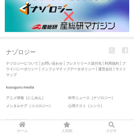
ナゾロジー
ナゾロジーについて
|
お問い合わせ
|
プレスリリース送付先
|
利用規約
|
プ
ライバシーポリシー
|
インフォマティブデータポリシー
|
運営会社
|
サイト
マップ
kusuguru
media
アニメ情報［にじめん］
科学ニュース［ナゾロジー］
メンタルケア［ココロジー］
心理テスト［シンリ］
© 2017-2026 nazology. all rights reserved.
ホーム
人気順
さがす