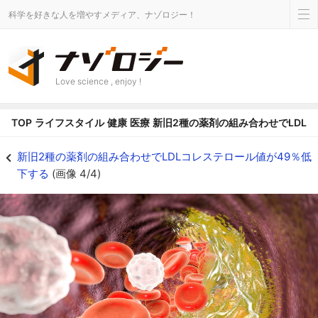
科学を好きな人を増やすメディア、ナゾロジー！
Love science , enjoy !
TOP
ライフスタイル
健康
医療
新旧2種の薬剤の組み合わせでLDL
新旧2種の薬剤の組み合わせでLDLコレステロール値が49％低下するの画像 4/
新旧2種の薬剤の組み合わせでLDLコレステロール値が49％低
下する
(画像 4/4)