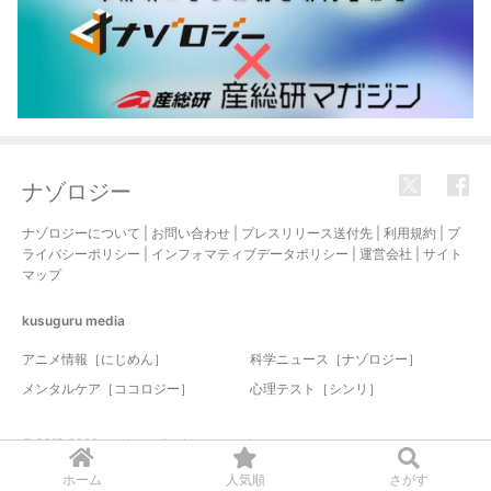
ナゾロジー
ナゾロジーについて
|
お問い合わせ
|
プレスリリース送付先
|
利用規約
|
プ
ライバシーポリシー
|
インフォマティブデータポリシー
|
運営会社
|
サイト
マップ
kusuguru
media
アニメ情報［にじめん］
科学ニュース［ナゾロジー］
メンタルケア［ココロジー］
心理テスト［シンリ］
© 2017-2026 nazology. all rights reserved.
ホーム
人気順
さがす