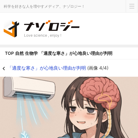
科学を好きな人を増やすメディア、ナゾロジー！
Love science , enjoy !
TOP
自然
生物学
「適度な寒さ」が心地良い理由が判明
実験はマウスで行われましたが、人間で描くとこんなふうに皮膚から脊髄を通
「適度な寒さ」が心地良い理由が判明
(画像 4/4)