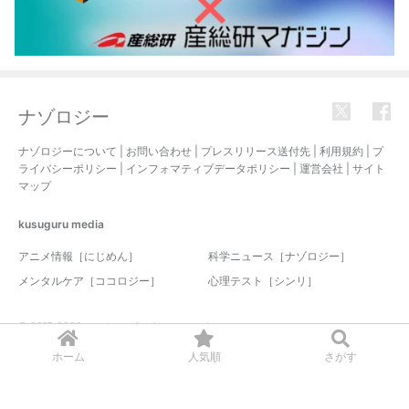
ナゾロジー
ナゾロジーについて
|
お問い合わせ
|
プレスリリース送付先
|
利用規約
|
プ
ライバシーポリシー
|
インフォマティブデータポリシー
|
運営会社
|
サイト
マップ
kusuguru
media
アニメ情報［にじめん］
科学ニュース［ナゾロジー］
メンタルケア［ココロジー］
心理テスト［シンリ］
© 2017-2026 nazology. all rights reserved.
ホーム
人気順
さがす