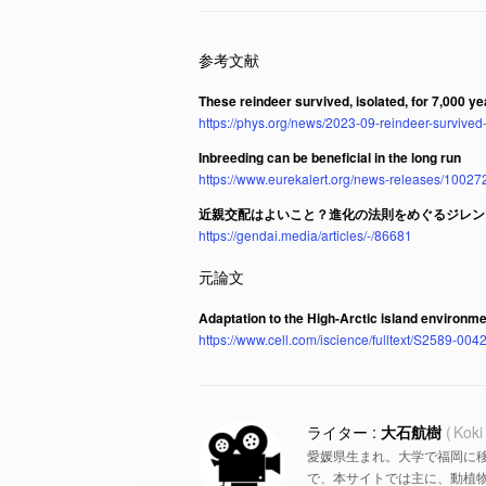
These reindeer survived, isolated, for 7,000 ye
https://phys.org/news/2023-09-reindeer-survived-
Inbreeding can be beneficial in the long run
https://www.eurekalert.org/news-releases/10027
近親交配はよいこと？進化の法則をめぐるジレン
https://gendai.media/articles/-/86681
Adaptation to the High-Arctic island environme
https://www.cell.com/iscience/fulltext/S2589-00
大石航樹
Koki
愛媛県生まれ。大学で福岡に
で、本サイトでは主に、動植物