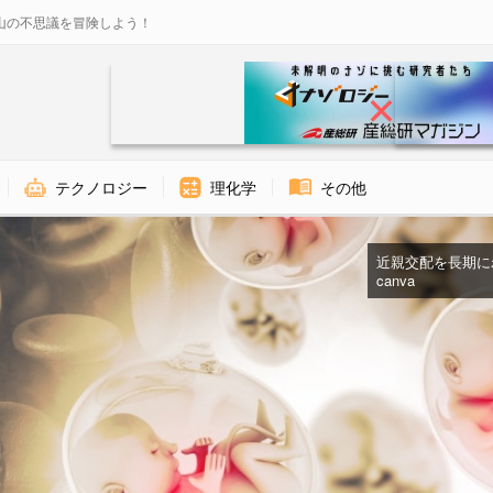
山の不思議を冒険しよう！
テクノロジー
理化学
その他
近親交配を長期にわ
canva