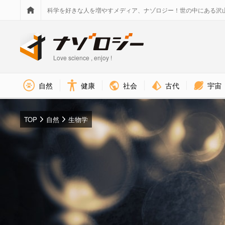
科学を好きな人を増やすメディア、ナゾロジー！世の中にある沢
Love science , enjoy !
社会
古代
宇宙
自然
健康
TOP
自然
生物学