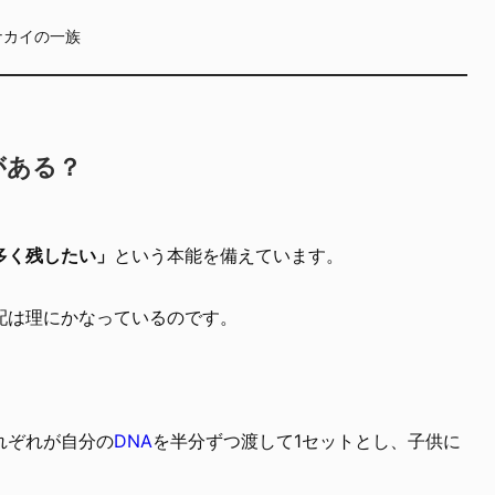
ナカイの一族
がある？
多く残したい」
という本能を備えています。
配は理にかなっているのです。
れぞれが自分の
DNA
を半分ずつ渡して1セットとし、子供に