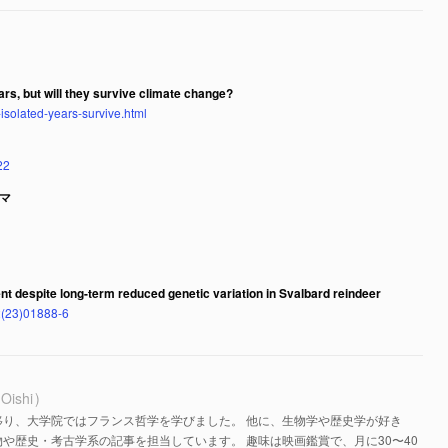
ars, but will they survive climate change?
isolated-years-survive.html
22
マ
nt despite long-term reduced genetic variation in Svalbard reindeer
42(23)01888-6
 Oishi
移り、大学院ではフランス哲学を学びました。 他に、生物学や歴史学が好き
や歴史・考古学系の記事を担当しています。 趣味は映画鑑賞で、月に30〜40