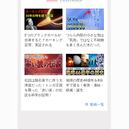
2つのブラックホールが
つらら内部の小さな泡は
合体すると？ホーキング
「気泡」ではなく不純物
定理、実証される
を多く含んだ水だった
伝説は隕石落下に伴う大
地球の歴史46億年を8分
津波だった！トンガ王国
半で巡る！衝突・凍結・
を襲った「赤い波」の伝
絶滅・誕生
説を科学が証明！
動画一覧