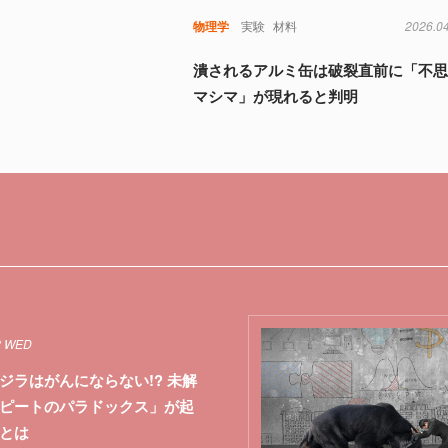
物理学
実験
材料
2026.0
潰されるアルミ缶は破裂直前に「不
マシマ」が現れると判明
2 WED
ジラはがんにならない!? 未解
ピートのパラドックス」が起
とは