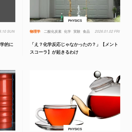
PHYSICS
8.10 SUN
物理学
二酸化炭素
化学
実験
食品
2026.01.02 FRI
科学的に
「え？化学反応じゃなかったの？」【メント
スコーラ】が起きるわけ
PHYSICS