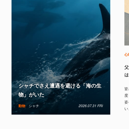
心
父
は
シャチでさえ遭遇を避ける「海の生
皆
物」がいた
度
姿
動物
シャチ
2026.07.31 FRI
い