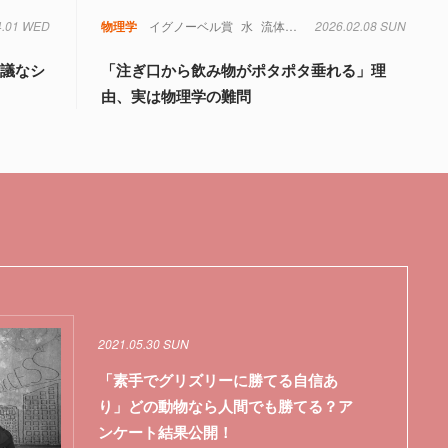
4.01 WED
物理学
イグノーベル賞
水
流体力学
2026.02.08 SUN
物理学
思議なシ
「注ぎ口から飲み物がポタポタ垂れる」理
由、実は物理学の難問
2021.05.30 SUN
「素手でグリズリーに勝てる自信あ
り」どの動物なら人間でも勝てる？ア
ンケート結果公開！