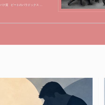
パク質
ピートのパラドックス
マウス
哺乳類
未解決問題
特集
突然変異
遺