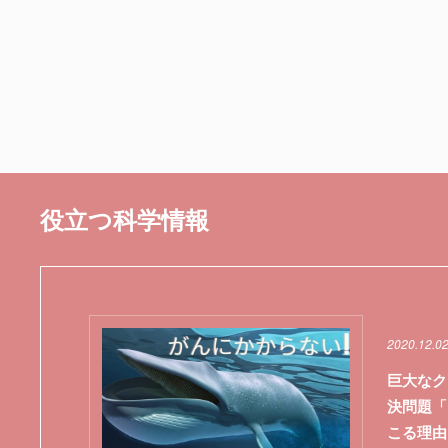
役立つ科学情報
2020.12.0
巨大なク
決問題「
こる理由