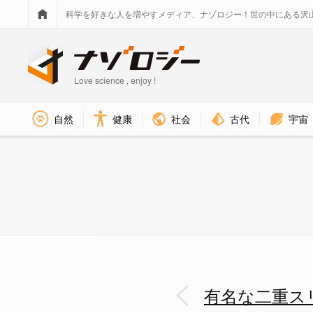
科学を好きな人を増やすメディア、ナゾロジー！世の中にある沢
Love science , enjoy !
社会
古代
宇宙
自然
健康
アインシュタインが残した二重
有名な二重ス