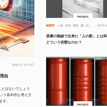
PHYSICS
物理学
人体
日本
歴史
第二次世界大戦
2025.0
原爆の熱線で出来た「人の影」とは
どういう状態なのか？
2026.07.18 SAT
理由
ことはないでしょう
いう基本的な考え方
ます。
PHYSICS