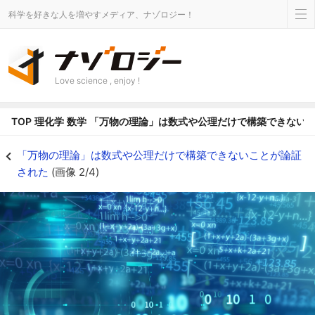
科学を好きな人を増やすメディア、ナゾロジー！
Love science , enjoy !
TOP
理化学
数学
「万物の理論」は数式や公理だけで構築できない
数学の世界から万物の理論に「待った」がかかっている - ナゾロジー
「万物の理論」は数式や公理だけで構築できないことが論証
された
(画像 2/4)