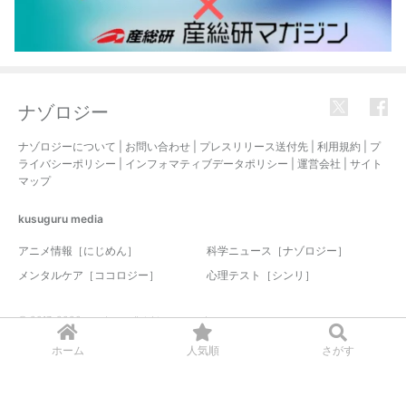
ナゾロジー
ナゾロジーについて
|
お問い合わせ
|
プレスリリース送付先
|
利用規約
|
プ
ライバシーポリシー
|
インフォマティブデータポリシー
|
運営会社
|
サイト
マップ
kusuguru
media
アニメ情報［にじめん］
科学ニュース［ナゾロジー］
メンタルケア［ココロジー］
心理テスト［シンリ］
© 2017-2026 nazology. all rights reserved.
ホーム
人気順
さがす