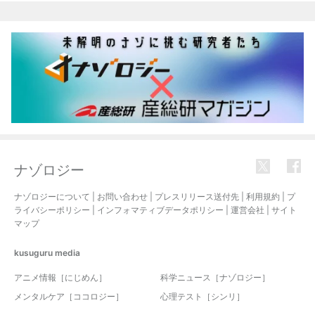
関連記事
ナゾロジー
ナゾロジーについて
|
お問い合わせ
|
プレスリリース送付先
|
利用規約
|
プ
ライバシーポリシー
|
インフォマティブデータポリシー
|
運営会社
|
サイト
マップ
kusuguru
media
アニメ情報［にじめん］
科学ニュース［ナゾロジー］
メンタルケア［ココロジー］
心理テスト［シンリ］