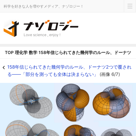
科学を好きな人を増やすメディア、ナゾロジー！
Love science , enjoy !
TOP
理化学
数学
158年信じられてきた幾何学のルール、ドーナツ
「部分を測り尽くしても全体が一致しない」が証明された、ということ - ナ
158年信じられてきた幾何学のルール、ドーナツ2つで覆され
る――「部分を測っても全体は決まらない」
(画像 6/7)