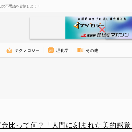
山の不思議を冒険しよう！
テクノロジー
理化学
その他
的感覚」の画像 2/14 - ナ
黄金比って何？「人間に刻まれた美的感覚