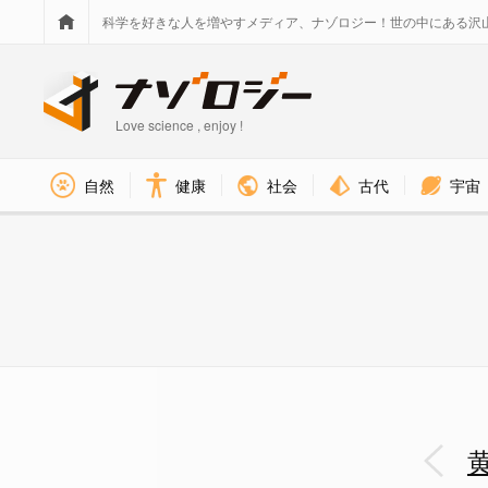
科学を好きな人を増やすメディア、ナゾロジー！世の中にある沢
Love science , enjoy !
社会
古代
宇宙
自然
健康
黄金比って何？「人間に刻まれた美