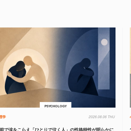
PSYCHOLOGY
理学
2026.08.06 THU
前で涙をこらえ「ひとりで泣く人」の性格特性が明らかに