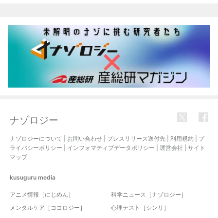
関連記事
ナゾロジー
ナゾロジーについて
|
お問い合わせ
|
プレスリリース送付先
|
利用規約
|
プ
ライバシーポリシー
|
インフォマティブデータポリシー
|
運営会社
|
サイト
マップ
kusuguru
media
アニメ情報［にじめん］
科学ニュース［ナゾロジー］
メンタルケア［ココロジー］
心理テスト［シンリ］