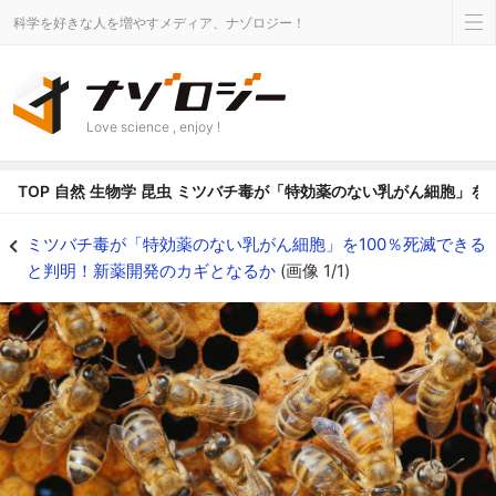
科学を好きな人を増やすメディア、ナゾロジー！
Love science , enjoy !
TOP
自然
生物学
昆虫
ミツバチ毒が「特効薬のない乳がん細胞」を1
ミツバチ毒が「特効薬のない乳がん細胞」を100％死滅できると判明！新薬開発の
ミツバチ毒が「特効薬のない乳がん細胞」を100％死滅できる
と判明！新薬開発のカギとなるか
(画像 1/1)