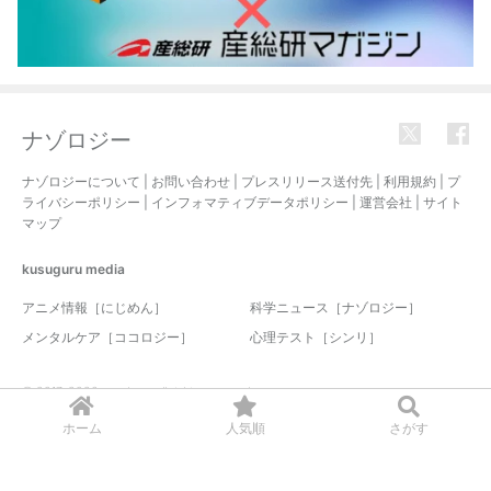
ナゾロジー
ナゾロジーについて
|
お問い合わせ
|
プレスリリース送付先
|
利用規約
|
プ
ライバシーポリシー
|
インフォマティブデータポリシー
|
運営会社
|
サイト
マップ
kusuguru
media
アニメ情報［にじめん］
科学ニュース［ナゾロジー］
メンタルケア［ココロジー］
心理テスト［シンリ］
© 2017-2026 nazology. all rights reserved.
ホーム
人気順
さがす