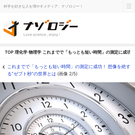
科学を好きな人を増やすメディア、ナゾロジー！
Love science , enjoy !
TOP
理化学
物理学
これまでで「もっとも短い時間」の測定に成功！ 
時間の螺旋。 - ナゾロジー
これまでで「もっとも短い時間」の測定に成功！ 想像を絶す
る”ゼプト秒”の世界とは
(画像 2/5)