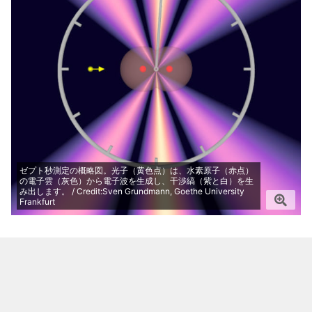
ゼプト秒測定の概略図。光子（黄色点）は、水素原子（赤点）
の電子雲（灰色）から電子波を生成し、干渉縞（紫と白）を生
み出します。 / Credit:Sven Grundmann, Goethe University
Frankfurt