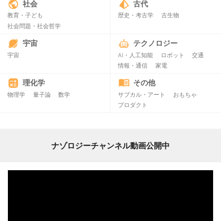
社会
古代
教育・子ども
歴史・考古学
古生物
社会問題・社会哲学
宇宙
テクノロジー
宇宙
AI・人工知能
ロボット
交通
情報・通信
家電
理化学
その他
物理学
量子論
数学
サブカル・アート
おもちゃ
プロダクト
ナゾロジーチャンネル動画公開中