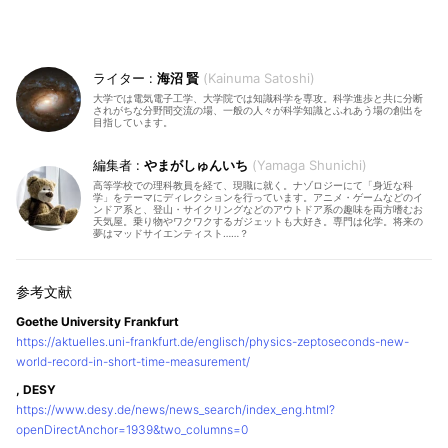
海沼 賢
Kainuma Satoshi
大学では電気電子工学、大学院では知識科学を専攻。科学進歩と共に分断
されがちな分野間交流の場、一般の人々が科学知識とふれあう場の創出を
目指しています。
やまがしゅんいち
Yamaga Shunichi
高等学校での理科教員を経て、現職に就く。ナゾロジーにて「身近な科
学」をテーマにディレクションを行っています。アニメ・ゲームなどのイ
ンドア系と、登山・サイクリングなどのアウトドア系の趣味を両方嗜むお
天気屋。乗り物やワクワクするガジェットも大好き。専門は化学。将来の
夢はマッドサイエンティスト……？
Goethe University Frankfurt
https://aktuelles.uni-frankfurt.de/englisch/physics-zeptoseconds-new-
world-record-in-short-time-measurement/
, DESY
https://www.desy.de/news/news_search/index_eng.html?
openDirectAnchor=1939&two_columns=0