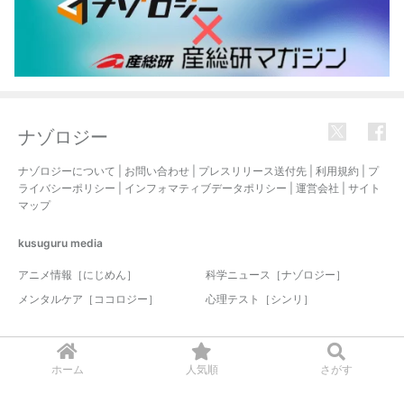
ナゾロジー
ナゾロジーについて
|
お問い合わせ
|
プレスリリース送付先
|
利用規約
|
プ
ライバシーポリシー
|
インフォマティブデータポリシー
|
運営会社
|
サイト
マップ
kusuguru
media
アニメ情報［にじめん］
科学ニュース［ナゾロジー］
メンタルケア［ココロジー］
心理テスト［シンリ］
© 2017-2026 nazology. all rights reserved.
ホーム
人気順
さがす