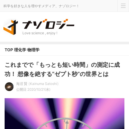
科学を好きな人を増やすメディア、ナゾロジー！
Love science , enjoy !
TOP
理化学
物理学
これまでで「もっとも短い時間」の測定に成
功！ 想像を絶する”ゼプト秒”の世界とは
海沼 賢
Kainuma Satoshi
公開日 2020/10/21(水)