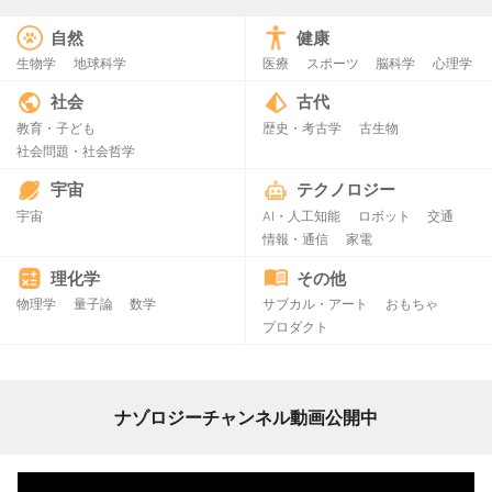
自然
健康
生物学
地球科学
医療
スポーツ
脳科学
心理学
社会
古代
教育・子ども
歴史・考古学
古生物
社会問題・社会哲学
宇宙
テクノロジー
宇宙
AI・人工知能
ロボット
交通
情報・通信
家電
理化学
その他
物理学
量子論
数学
サブカル・アート
おもちゃ
プロダクト
ナゾロジーチャンネル動画公開中