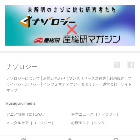
ナゾロジー
ナゾロジーについて
|
お問い合わせ
|
プレスリリース送付先
|
利用規約
|
プ
ライバシーポリシー
|
インフォマティブデータポリシー
|
運営会社
|
サイト
マップ
kusuguru
media
アニメ情報［にじめん］
科学ニュース［ナゾロジー］
メンタルケア［ココロジー］
心理テスト［シンリ］
© 2017-2026 nazology. all rights reserved.