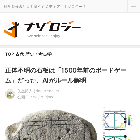
科学を好きな人を増やすメディア、ナゾロジー！
Love science , enjoy !
TOP
古代
歴史・考古学
正体不明の石板は「1500年前のボードゲー
ム」だった、AIがルール解明
矢黒尚人
Naoto Yaguro
公開日 2026/2/12(木)