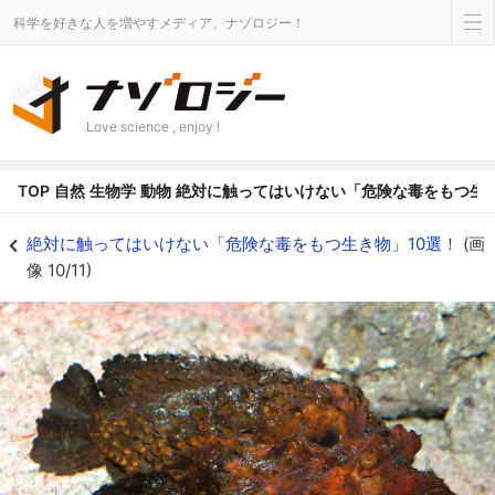
科学を好きな人を増やすメディア、ナゾロジー！
Love science , enjoy !
TOP
自然
生物学
動物
絶対に触ってはいけない「危険な毒をもつ生き
オニダルマオコゼ - ナゾロジー
絶対に触ってはいけない「危険な毒をもつ生き物」10選！
(画
像 10/11)