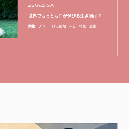
2021.06.27 SUN
世界でもっとも口が伸びる生き物は？
動物
クジラ
げっ歯類
ヘビ
特集
生物