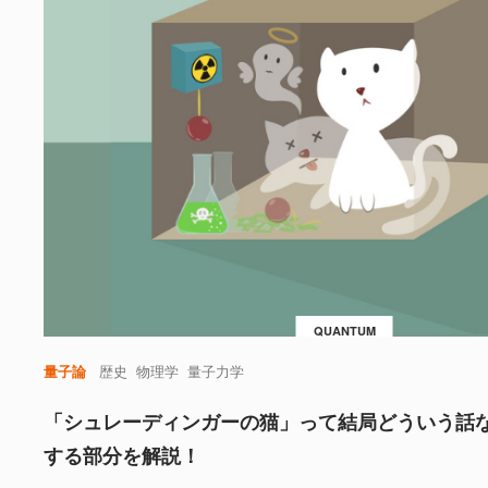
QUANTUM
量子論
歴史
物理学
量子力学
「シュレーディンガーの猫」って結局どういう話
する部分を解説！