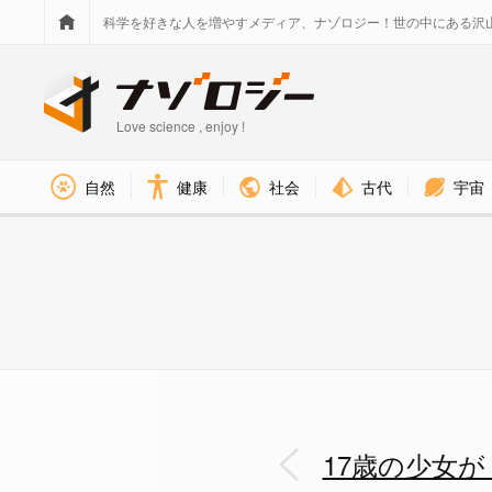
科学を好きな人を増やすメディア、ナゾロジー！世の中にある沢
Love science , enjoy !
社会
古代
宇宙
自然
健康
Breakthrough Junior
17歳の少女