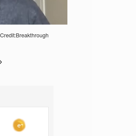
Credit:
Breakthrough