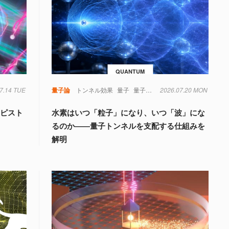
QUANTUM
7.14 TUE
量子論
トンネル効果
量子
量子力学
2026.07.20 MON
もピスト
水素はいつ「粒子」になり、いつ「波」にな
るのか――量子トンネルを支配する仕組みを
解明