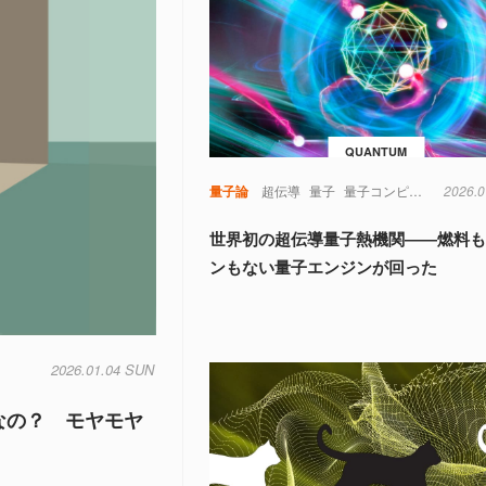
QUANTUM
量子論
超伝導
量子
量子コンピュータ
2026.0
世界初の超伝導量子熱機関――燃料
ンもない量子エンジンが回った
2026.01.04 SUN
なの？ モヤモヤ