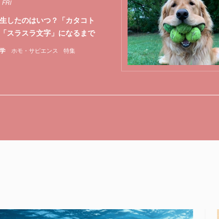
 FRI
生したのはいつ？「カタコト
「スラスラ文字」になるまで
学
ホモ・サピエンス
特集