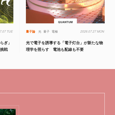
QUANTUM
7.07 TUE
量子論
光
量子
電極
2026.07.27 MON
ゆらぎ」
光で電子を誘導する「電子灯台」が新たな物
の挑戦
理学を照らす 電池も配線も不要