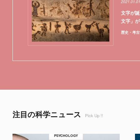
2021.01.01
文字が誕
文字」が
歴史・考古
注目の科学ニュース
Pick Up !!
PSYCHOLOGY