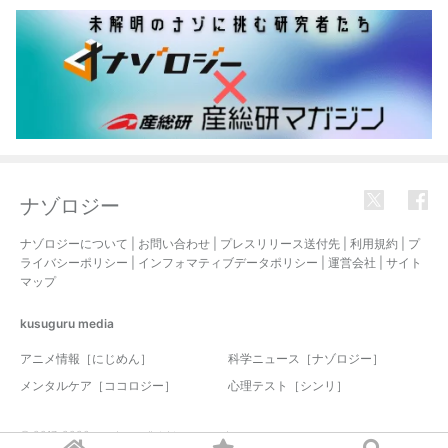
ナゾロジー
ナゾロジーについて
|
お問い合わせ
|
プレスリリース送付先
|
利用規約
|
プ
ライバシーポリシー
|
インフォマティブデータポリシー
|
運営会社
|
サイト
マップ
kusuguru
media
アニメ情報［にじめん］
科学ニュース［ナゾロジー］
メンタルケア［ココロジー］
心理テスト［シンリ］
© 2017-2026 nazology. all rights reserved.