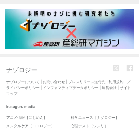
ナゾロジー
ナゾロジーについて
|
お問い合わせ
|
プレスリリース送付先
|
利用規約
|
プ
ライバシーポリシー
|
インフォマティブデータポリシー
|
運営会社
|
サイト
マップ
kusuguru
media
アニメ情報［にじめん］
科学ニュース［ナゾロジー］
メンタルケア［ココロジー］
心理テスト［シンリ］